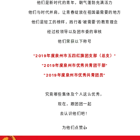
他们是新时代的青年，朝气蓬勃充满活力
他们与时代并肩，让青春绽放在祖国最需要的地方
他们是轻工的榜样，践行着‘被需要’的教育理念
经过校领导以及团市委的审核
他们
荣获以下
称号
"2019年度泉州市五四红旗团支部（总支）"
"2019年度泉州市优秀共青团干部"
"2019年度泉州市优秀共青团员"
究竟哪些集体及个人这么优秀，
现在，跟团团一起
去认识他们吧！
为他们点赞👍