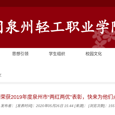
思想引领
学生组织
校园文化
文
荣获2019年度泉州市“两红两优”表彰，快来为他们
发布者：
[发表时间]：2020年05月26日 15:44
[来源]：
[浏览次数]：
155