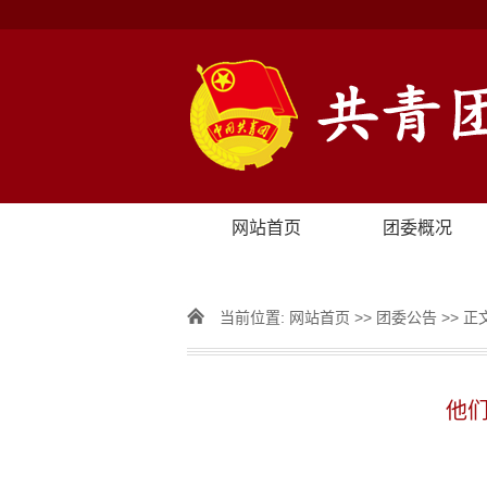
网站首页
团委概况
当前位置:
网站首页
>>
团委公告
>> 正
他们